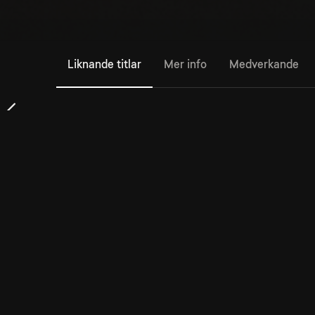
Liknande titlar
Mer info
Medverkande