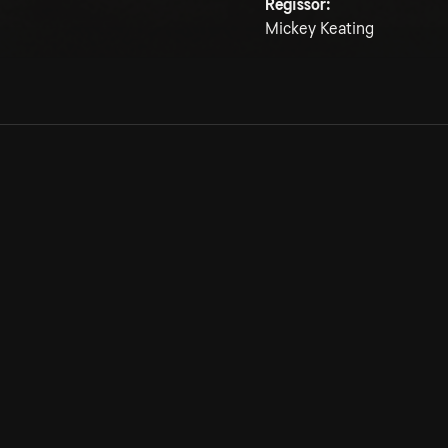
Regissör:
Mickey Keating
Allmänna villkor
Kun
Integritetspolicy
Pre
Cookiepolicy
Kon