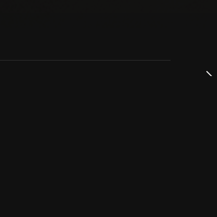
dservice
ss
takta oss