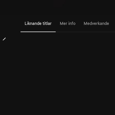
Liknande titlar
Mer info
Medverkande