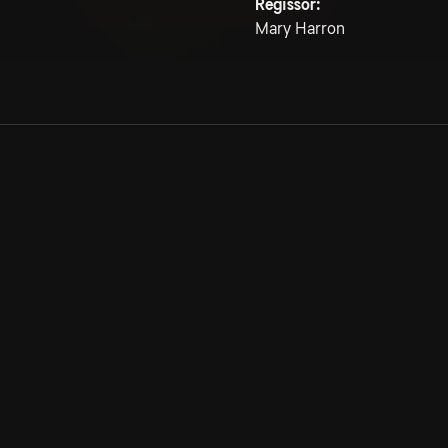
Regissör:
Mary Harron
Allmänna villkor
Kun
Integritetspolicy
Pre
Cookiepolicy
Kon