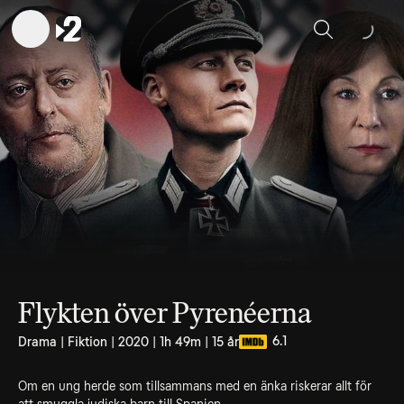
Sök
Flykten över Pyrenéerna
6.1
Drama | Fiktion | 2020 | 1h 49m | 15 år
Om en ung herde som tillsammans med en änka riskerar allt för