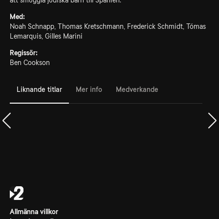
att smuggla judiska barn till Spanien.
Med:
Noah Schnapp, Thomas Kretschmann, Frederick Schmidt, Tómas
Lemarquis, Gilles Marini
Regissör:
Ben Cookson
Liknande titlar
Mer info
Medverkande
Allmänna villkor