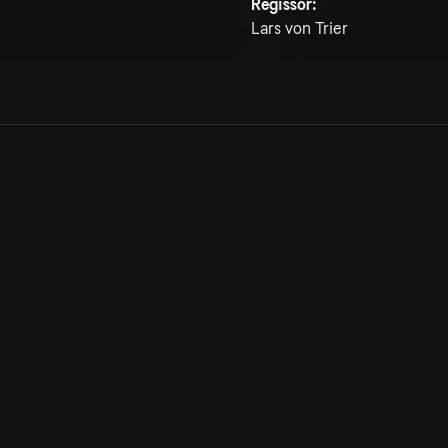
Regissör:
Lars von Trier
Allmänna villkor
Kun
Integritetspolicy
Pre
Cookiepolicy
Kon