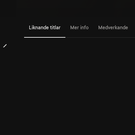
Liknande titlar
Mer info
Medverkande