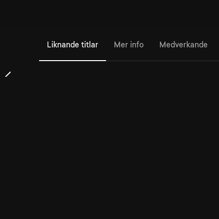
Liknande titlar
Mer info
Medverkande