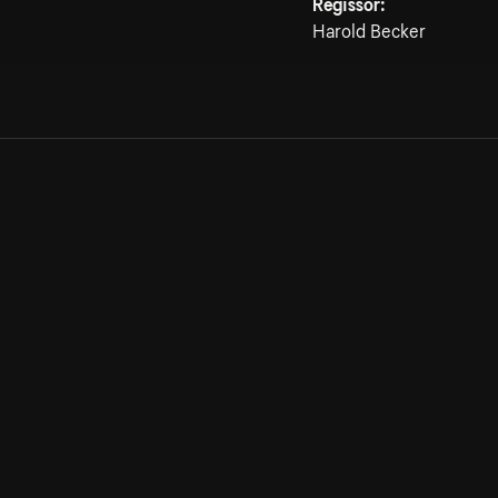
Regissör:
Harold Becker
Allmänna villkor
Kun
Integritetspolicy
Pre
Cookiepolicy
Kon