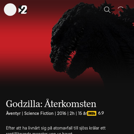
Sök
Godzilla: Återkomsten
6.9
Äventyr | Science Fiction | 2016 | 2h | 15 år
Efter att ha livnärt sig på atomavfall till sjöss krälar ett