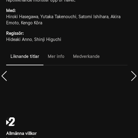
reptilliknande monster upp ur havet.
Med:
Hiroki Hasegawa, Yutaka Takenouchi, Satomi Ishihara, Akira
Emoto, Kengo Kôra
Regissör:
Hideaki Anno, Shinji Higuchi
Liknande titlar
Mer info
Medverkande
Allmänna villkor