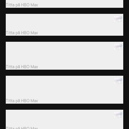
Titta på
HBO Max
15. Child's Nightmare
En bil med flera barn i åker rakt ner i havet.
Titta på
HBO Max
15. Get Out
En man gör inbrott i ett hus medan husägarna hjälplösa ser
händelsen via en övervakningskamera.
Titta på
HBO Max
17. Knock, Knock, Who's There?
En dörrkamera filmar en förvirrad kvinna som försöker bryta sig
in i ett hus.
Titta på
HBO Max
18. Don't Mess With Me
En servitris tar saken i egna händer och attackerar sin angripare.
Titta på
HBO Max