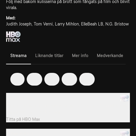
Följ med bakom kulisserna på brott som fångats på film och blivit
virala.
Med:
Judith Joseph, Tom Verni, Larry Mihlon, ElleBeah LB, N.G. Bristow
Streama
Liknande titlar
Mer info
Medverkande
1
2
3
4
5
1. Do No Harm
På alla hjärtans dag besöker en man sin flickvän på jobbet när en
rånare hoppar upp på disken.
Titta på
HBO Max
2. Run With It