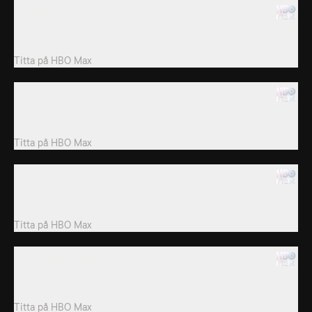
6. Caught In The Act
En främmande man försöker med våld kidnappa en kvinnas barn,
men en ung brottare räddar situationen.
Titta på
HBO Max
8. Don't Mess With My Kid
Två beväpnade tjuvar närmar sig en ung kvinna för att stjäla
hennes bil, men de får en chock när...
Titta på
HBO Max
9. No Fear
En man med en stor pistol försöker råna en bar, men en kund
vägrar finna sig i det.
Titta på
HBO Max
10. Stranger Danger
En man stjäl en bil med två unga syskon i, men ett av barnen slår
tillbaka.
Titta på
HBO Max