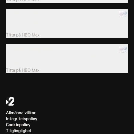
19. Men Gone Wild
En man med hagelbössa kastar sig in i ett hus och yngligen som
bor där måste försvara sig.
Titta på
HBO Max
20. Drunk Driving Terror
En familj försöker ingripa när en bil svänger våldsamt hit och dit
på vägen.
Titta på
HBO Max
Allmänna villkor
Integritetspolicy
Cookiepolicy
Tillgänglighet