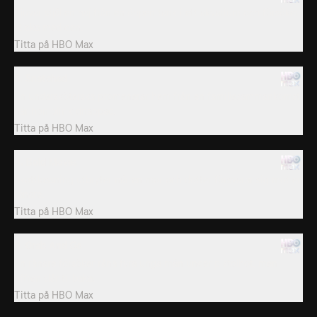
Tjuvar stjäl en haj från en öppen tank i ett akvarium och försöker
sticka med den.
Titta på
HBO Max
3. Snatched
En undersköterska promenerar hem från en familjesammankomst
när hon blir kidnappad.
Titta på
HBO Max
4. Bold Moves
Skottlossning utbryter när en mor och dotter försvarar sig mot en
rånare.
Titta på
HBO Max
5. Grab And Go
En rånare försöker råna fyra unga män under pistolhot, men
offren slår tillbaka.
Titta på
HBO Max