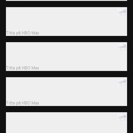
11. Watch Dogs
En man skyndar hem för att konfrontera två män som gör inbrott
i hans hem.
Titta på
HBO Max
12. Who Let The Dogs Out?
En kvinna kör rally med en husbil genom bostadsområden med
två hundar i knät.
Titta på
HBO Max
13. No, You Don't
En kvinna som provar badkläder ger sig iväg efter en man som
ofredar henne och får reda på att...
Titta på
HBO Max
14. Out Of Control
Några vänner som är på en fisketur hamnar i livsfara när en
snabb båt kraschar in i dem.