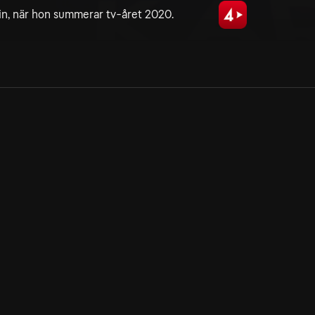
in, när hon summerar tv-året 2020.
Allmänna villkor
Kun
Integritetspolicy
Pre
Cookiepolicy
Kon