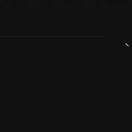
dservice
ss
takta oss