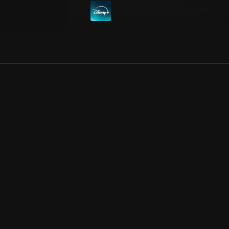
Allmänna villkor
Kun
Integritetspolicy
Pre
Cookiepolicy
Kon