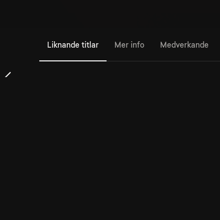
Liknande titlar
Mer info
Medverkande