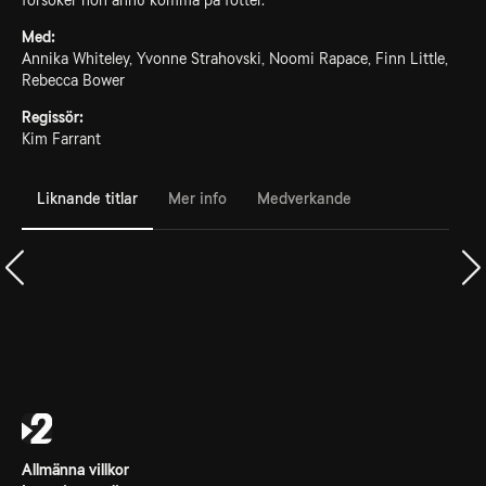
försöker hon ännu komma på fötter.
Med:
Annika Whiteley, Yvonne Strahovski, Noomi Rapace, Finn Little,
Rebecca Bower
Regissör:
Kim Farrant
Liknande titlar
Mer info
Medverkande
Allmänna villkor