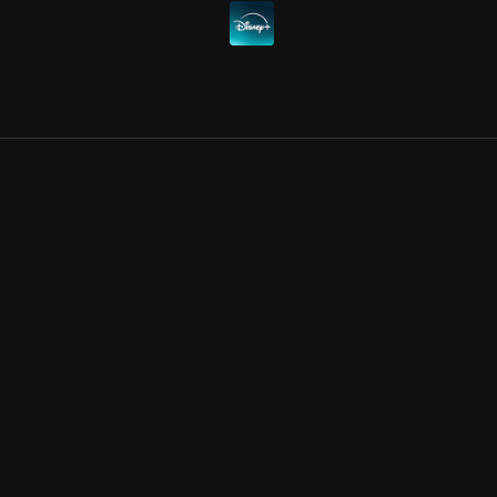
Allmänna villkor
Kun
Integritetspolicy
Pre
Cookiepolicy
Kon