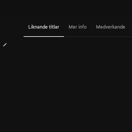
Liknande titlar
Mer info
Medverkande