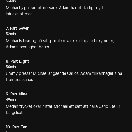
53min
Michael jagar sin utpressare; Adam har ett farligt nytt
kärleksintresse.
7. Part Seven
52min
Michaels lösning på sitt problem väcker djupare bekymmer;
Adams hemlighet hotas.
8. Part Eight
55min
Jimmy pressar Michael angående Carlos. Adam tillkännager sina
framtidsplaner.
9. Part Nine
49min
Medan trycket ökar hittar Michael ett sätt att hålla Carlo ute ur
fängelset.
10. Part Ten