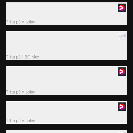
33. Regattan
Barbaflink beslutar sig för att bygga en båt.
Titta på
Viaplay
34. Lopporna
Det finns en taggig typ i stan, en igelkott, som Barbaskön blir vän
med.
Titta på
HBO Max
34. Loppor
Barbaskön träffar en liten kompis - en igelkott! Bägge två
somnar, men när de vaknar får de en...
Titta på
Viaplay
35. Skörden
Hela familjen jobbar hårt med druvskörden - det går långsamt.
Titta på
Viaplay