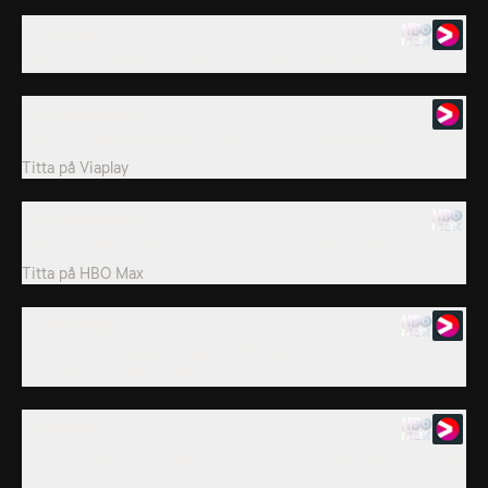
23. Afrika
Barbapapa tar med sig en massa djur tillbaka till Afrika.
24. Fårklippning
Barbaskön blir barberare när han tar sig an fårklippningen.
Titta på
Viaplay
24. Fårklippning
Barbaskön blir barberare när han tar sig an fårklippningen.
Titta på
HBO Max
25. Vävningen
Barbamama bestämmer sig för att bygga en maskin som kan
väva varma kläder åt Barbaskön.
26. Tjuren
Barbazoo hjälper sin pappa med att mjölka korna - men den elaka
tjuren smiter ut och blir hotfull!