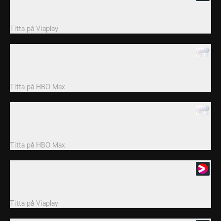
Barbapapafamiljen är på picknick, men ute på havet jagar
valfångarna en stackars val!
Titta på
Viaplay
43. Picknicken
Barbapapafamiljen har en härlig, fridfull picknick vid floden, tills
en fiskare dyker upp och...
Titta på
HBO Max
44. Räddningen
Barbapapornas mark blir reservat för jagade djur - men staden,
fabrikerna och bilarna tar bit för...
Titta på
HBO Max
44. Räddningen
Barbapapornas mark blir reservat för jagade djur - men staden,
fabrikerna och bilarna tar bit för...
Titta på
Viaplay