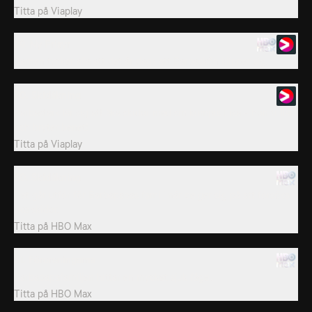
Titta på
Viaplay
29. Ny Frisyr
Barnen tycker alla att det är dags att Barbaskön klipper sig.
30. Skidåkning
Barbastark lär sig att åka skidor med sin kompis Lisa - hon trillar
och bryter benet!
Titta på
Viaplay
30. Skidåkning
Det går utför för Barbapapas familj när de ger sig på att försöka
åka skidor.
Titta på
HBO Max
31. Föroreningarna
Barbapapafamiljen hittar en mycket sjuk fågel.
Titta på
HBO Max