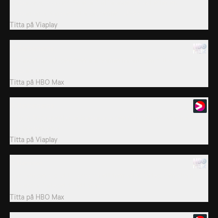
Barbapapa, Lisa och Pelle är fortfarande på jakt efter en
Barbamama. Kanske hittar de henne i USA?
Titta på
Viaplay
8. Barbamama
Sökandet är äntligen över när vännerna äntligen hittar
Barbamama.
Titta på
HBO Max
8. Barbamama
Efter många äventyr är Barbapapa hemma igen och där träffar
han Barbamama.
Titta på
Viaplay
9. Hamnen
Familjen ger sig ut till sjöss på ett tremastat fartyg - en storm
förvandlar fartyget till ett vrak!
Titta på
HBO Max