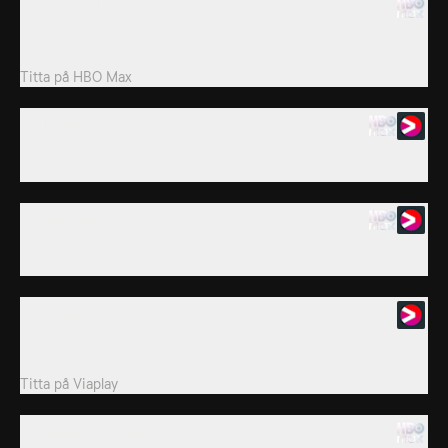
35. Vinskörden
När Barbaflink somnar under skörden och vaknar flera timmar
senare upptäcker han att saker och...
Titta på
HBO Max
36. Insekterna
Det finns massor av kryp på växterna i trädgården, men
Barbapapa vill inte skada dem så han...
37. Maskinen
Barbaflink beundrar fåglarna - tänk om han ändå kunde flyga
som fåglarna flyger!
38. Modefoton
Barbaflink och Barbaskön lanserar sig som modefotografer -
Barbafin är väldigt intresserad, men...
Titta på
Viaplay
38. Modefotografier