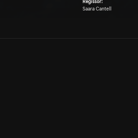
Regissör:
Saara Cantell
Allmänna villkor
Kun
Integritetspolicy
Pre
Cookiepolicy
Kon