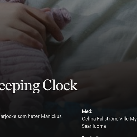
Sleeping Clock
Med:
narjocke som heter Manickus.
Celina Fallström, Ville M
Saariluoma