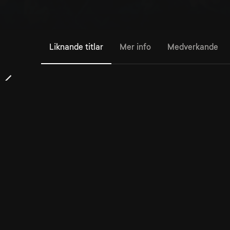
Liknande titlar
Mer info
Medverkande