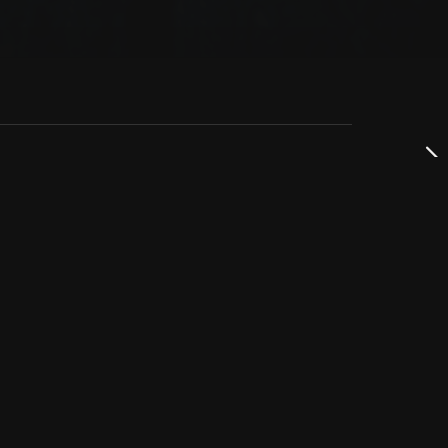
dservice
ss
takta oss