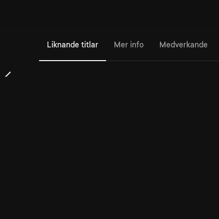
Liknande titlar
Mer info
Medverkande