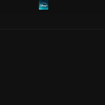
Allmänna villkor
Kun
Integritetspolicy
Pre
Cookiepolicy
Kon