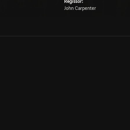
Regissör:
John Carpenter
Allmänna villkor
Kun
Integritetspolicy
Pre
Cookiepolicy
Kon