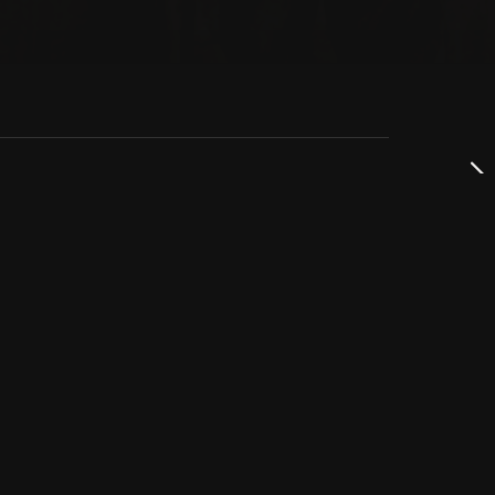
dservice
ss
takta oss