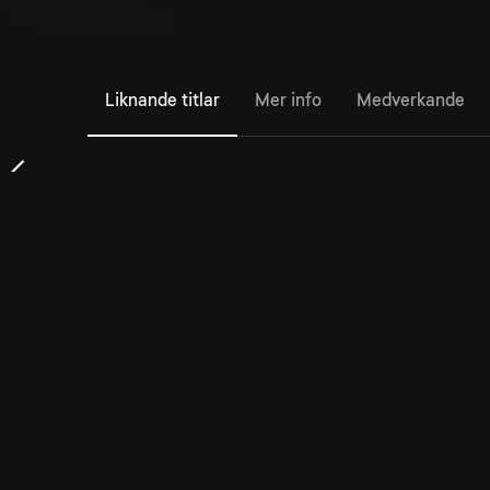
Liknande titlar
Mer info
Medverkande