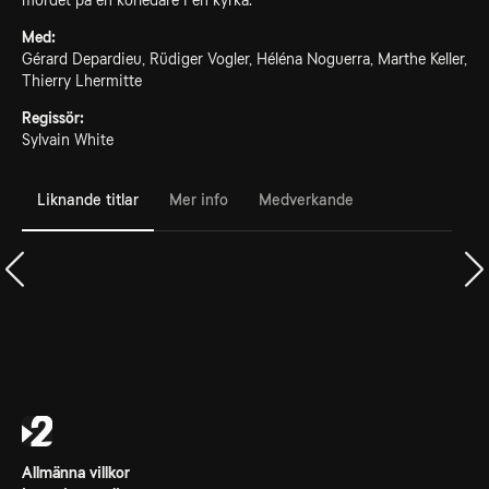
mordet på en körledare i en kyrka.
Med:
Gérard Depardieu, Rüdiger Vogler, Héléna Noguerra, Marthe Keller,
Thierry Lhermitte
Regissör:
Sylvain White
Liknande titlar
Mer info
Medverkande
Allmänna villkor