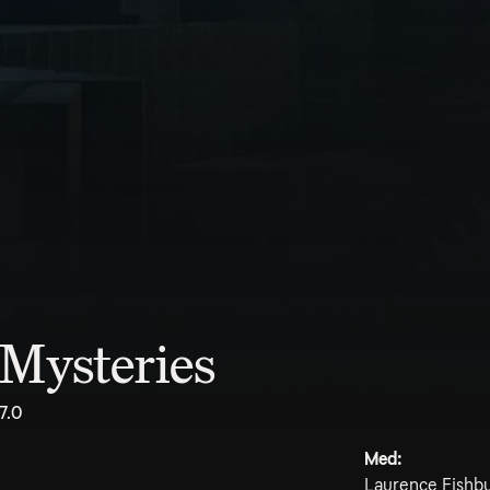
 Mysteries
7.0
Med:
Laurence Fishb