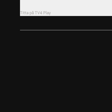
självmord under de sista dagarna av andra...
Titta på
TV4 Play
25. Gardner Museum Robbery
I ett perfekt planerat rån stjäl tjuvar mästerverk för
en halv miljard dollar från Gardner Museum...
Titta på
TV4 Play