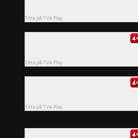
En djupdykning i den omskakande händelsen den 2
november 1963 i Dallas, Texas.
Titta på
TV4 Play
6. The Ark of the Covenant
En av de heligaste och mest kraftfulla bibliska
relikerna har varit försvunnen i över 2 000 år.
Titta på
TV4 Play
9. Decoding The Mysterious Antikythera Mechanis
En uråldrig apparat som hittades i ett 2 000 år
gammalt skeppsvrak har blivit känd som världens...
Titta på
TV4 Play
13. The Search for Noah's Ark