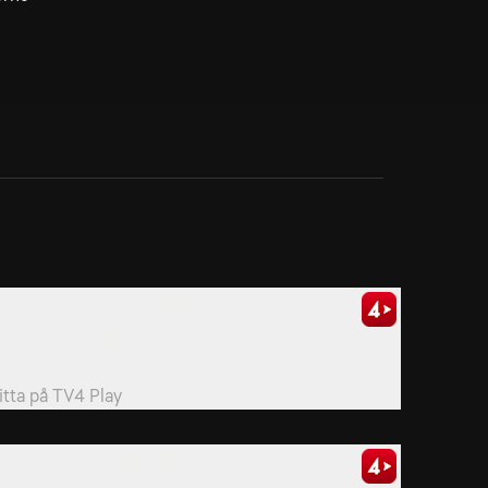
. Who is the Zodiac Killer?
an nya bevis och utvecklad teknologi äntligen
dentifiera Zodiac-mördaren? Här utforskas fallet...
itta på
TV4 Play
. History's Greatest Mysteries