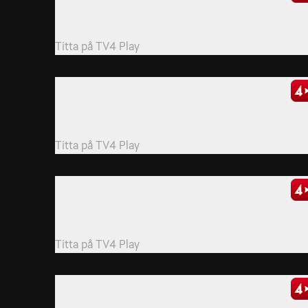
Det är en av de mest berömda berättelserna från
Bibeln.
Titta på
TV4 Play
17. The Search for El Dorado
Det är en legendarisk gammal stad som sägs vara ful
av guld.
Titta på
TV4 Play
19. Unlocking the Secrets of Stonehenge
Ett mystiskt stenarrangemang har förskönat den
engelska landsbygden i årtusenden.
Titta på
TV4 Play
22. History's Greatest Mysteries
I historieböckerna står det att Adolf Hitler begick