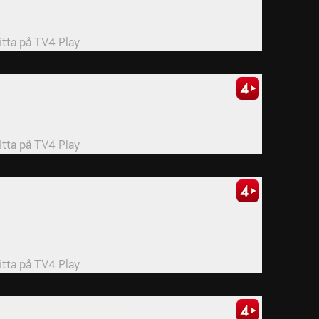
r 1997 bevittnade tusentals människor över hela
taden Phoenix en serie konstiga ljus som inte...
itta på
TV4 Play
. Blackbeard's Lost Treasure
vartskägg sägs ha gömt undan en skatt värd
iljontals dollar.
itta på
TV4 Play
1. The Hunt for Stolen Nazi Treasure
nder andra världskriget stal nazisterna stora
ängder konst, guld, silver och mynt och gömde
em...
itta på
TV4 Play
5. The Legend of Bigfoot