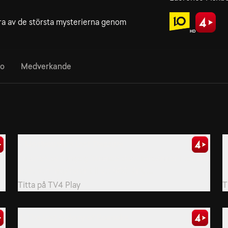
a av de största mysterierna genom
fo
Medverkande
1. Montezuma's Lost Treasure
2
En aztekisk kungs glittrande skatt försvinner i tomma
K
intet och inspirerar till ett 500-årigt...
i
Titta på
TV4 Play
T
4. The Lost Colony of Roanoke
5