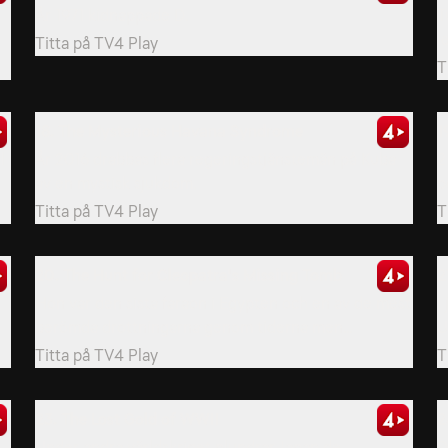
År 1971 kidnappade D.
T
l
Titta på
TV4 Play
T
18. The Mysterious Havana Syndrome
1
l
År 2016 drabbas flera regeringstjänstemän på Kuba
2
av en mystisk sjukdom.
p
Titta på
TV4 Play
T
20. The Hunt for Cleopatra's Missing Tomb
2
Hon var den sista faraon i Egypten och en av de mest
I
berömda drottningarna genom tiderna men...
U
Titta på
TV4 Play
T
23. The Lost Gold of WWII
2
Under andra världskriget plundrar Japan de
D