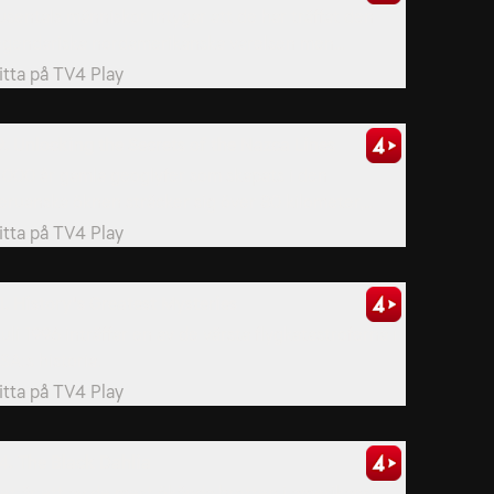
usentals människor intygar att de har träffat den
egendariska nordamerikanska varelsen men...
itta på
TV4 Play
9. Unlocking the Secrets of the Nazca Lines
 000 år gamla geoglyfer som skapats i den
eruanska öknen sträcker sig över 80 kilometer,...
itta på
TV4 Play
1. History's Greatest Mysteries
 juli 1996 inträffar en av de värsta flygkatastroferna i
SA:s historia.
itta på
TV4 Play
4. The Black Dahlia
et är ett av de mest ökända brotten i amerikansk