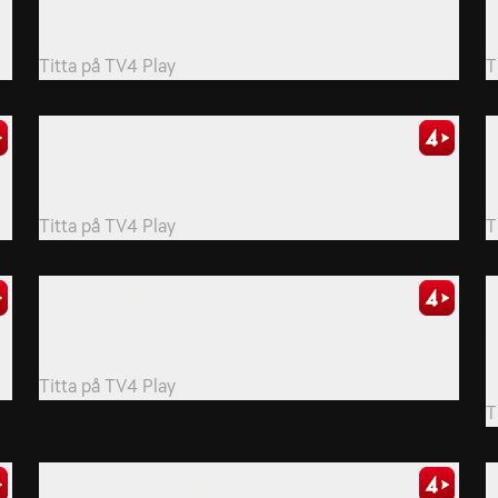
2
Vi undersöker det olösta mysteriet om gruppen med
Å
engelska bosättare som försvann spårlöst från...
s
Titta på
TV4 Play
T
7. The 'Missingest' Man in America
8
År 1930 försvann en domare i New Yorks högsta
S
domstol.
m
Titta på
TV4 Play
T
m
10. The Puzzling Pyramids of Egypt
1
De mer än 4 000 år gamla pyramiderna i Egypten är
U
bland de mest berömda arkitektoniska...
m
d
Titta på
TV4 Play
T
14. Who is D.B. Cooper?
1