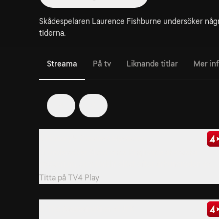
Skådespelaren Laurence Fishburne undersöker någr
tiderna.
Streama
På tv
Liknande titlar
Mer in
4
5
1. History's Greatest Mysteries
Vi undersöker Skottlands långlivade akvatiska
mysterium, som förblir olöst efter århundraden av...
Titta på
TV4 Play
3. The Assassination of JFK