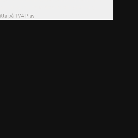
istoria: det fruktansvärda mordet på en ung...
itta på
TV4 Play
dservice
ss
takta oss