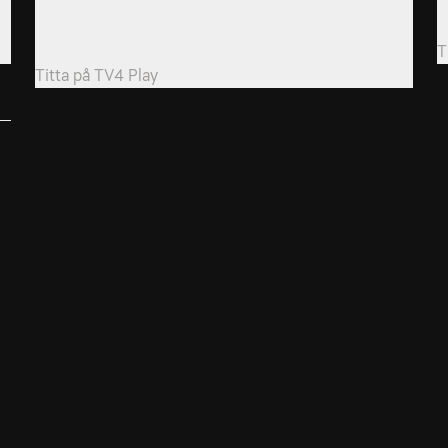
ockuperade länderna på en förmögenhet värd
h
miljarder,...
T
Titta på
TV4 Play
Allmänna villkor
Kun
Integritetspolicy
Pre
Cookiepolicy
Kon