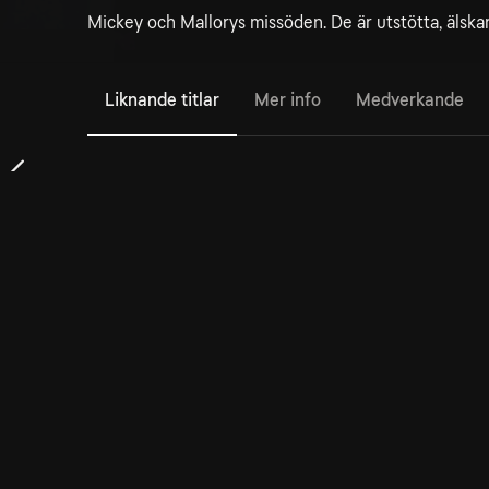
Mickey och Mallorys missöden. De är utstötta, älska
Liknande titlar
Mer info
Medverkande