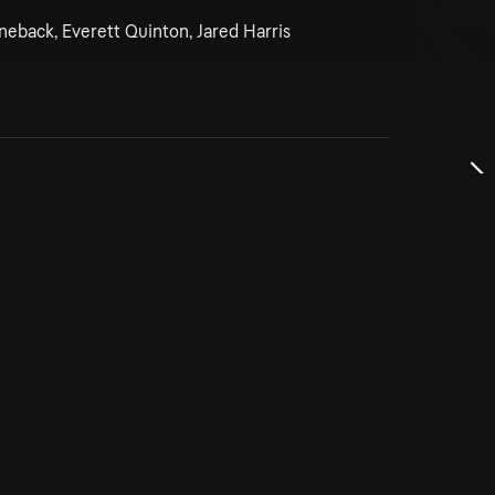
neback, Everett Quinton, Jared Harris
dservice
ss
takta oss