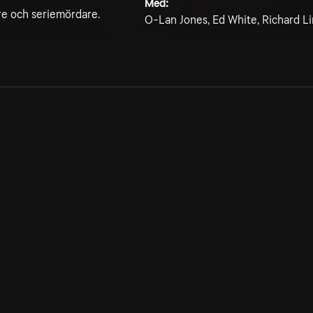
Med:
re och seriemördare.
O-Lan Jones, Ed White, Richard Li
Allmänna villkor
Kun
Integritetspolicy
Pre
Cookiepolicy
Kon