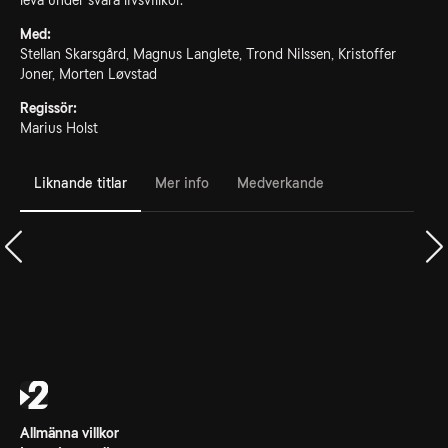
leva under svåra livsvillkor.
Med:
Stellan Skarsgård, Magnus Langlete, Trond Nilssen, Kristoffer
Joner, Morten Løvstad
Regissör:
Marius Holst
Liknande titlar
Mer info
Medverkande
Allmänna villkor