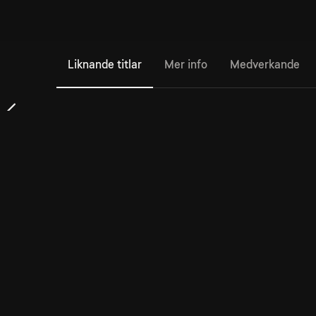
Liknande titlar
Mer info
Medverkande