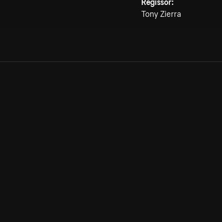
Regissör:
Tony Zierra
Allmänna villkor
Kun
Integritetspolicy
Pre
Cookiepolicy
Kon