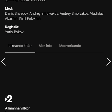
som inte fått ut sina löner.
Med:
Denis Shvedov, Andrey Smolyakov, Andrey Smolyakov, Vladislav
Abashin, Kirill Polukhin
Regissör:
Yuriy Bykov
Liknande titlar
Mer info
Medverkande
Allmänna villkor