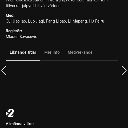
I den kinesiska staden Yiwu trängs över 600 fabriker som
tillverkar julpynt till västvärlden.
Med:
Cui Jiaojiao, Luo Jiaqi, Fang Libao, Li Mapeng, Hu Peiru
Regissör:
Mladen Kovacevic
Liknande titlar
Mer info
Medverkande
Allmänna villkor