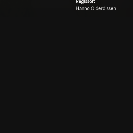
Regissör:
Hanno Olderdissen
Allmänna villkor
Kun
Integritetspolicy
Pre
Cookiepolicy
Kon