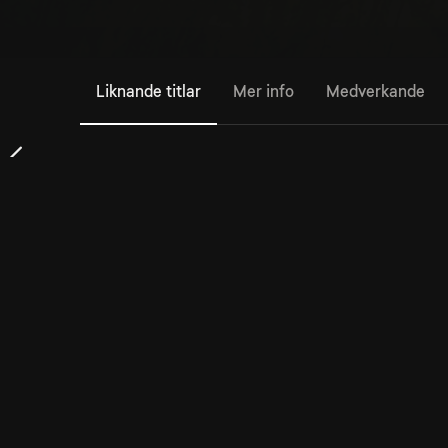
Liknande titlar
Mer info
Medverkande