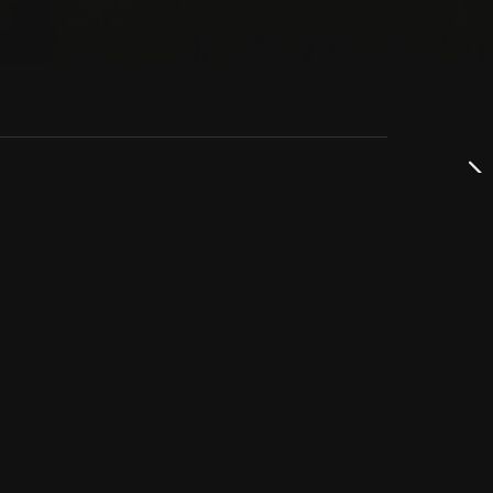
dservice
ss
takta oss