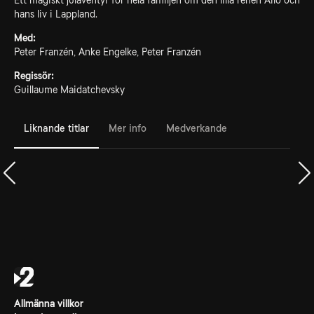
Ett magiskt juläventyr för hela familjen om den lilla renen Ailo och
hans liv i Lappland.
Med:
Peter Franzén, Anke Engelke, Peter Franzén
Regissör:
Guillaume Maidatchevsky
Liknande titlar
Mer info
Medverkande
Allmänna villkor