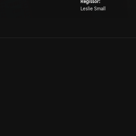
Regissör:
Leslie Small
Allmänna villkor
Kun
Integritetspolicy
Pre
Cookiepolicy
Kon