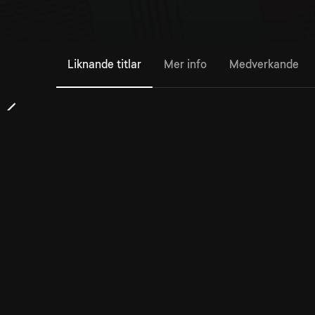
Liknande titlar
Mer info
Medverkande