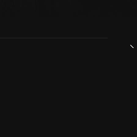
dservice
ss
takta oss