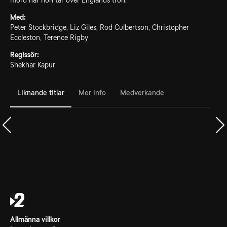
mord när hon tar över Englands tron.
Med:
Peter Stockbridge, Liz Giles, Rod Culbertson, Christopher
Eccleston, Terence Rigby
Regissör:
Shekhar Kapur
Liknande titlar
Mer info
Medverkande
Allmänna villkor