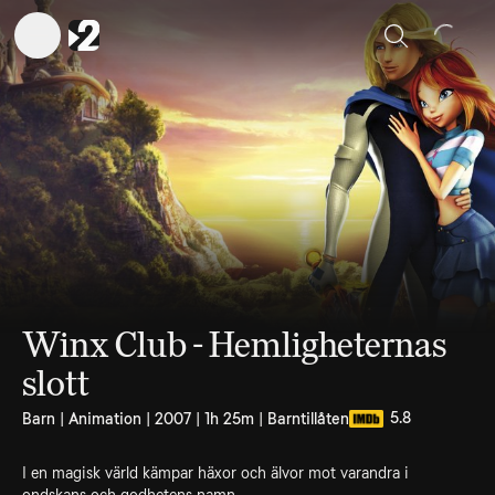
Sök
Winx Club - Hemligheternas
slott
5.8
Barn | Animation | 2007 | 1h 25m | Barntillåten
I en magisk värld kämpar häxor och älvor mot varandra i