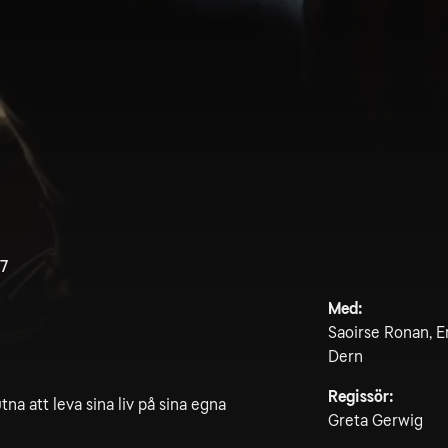
.7
Med:
Saoirse Ronan, E
Dern
Regissör:
tna att leva sina liv på sina egna
Greta Gerwig