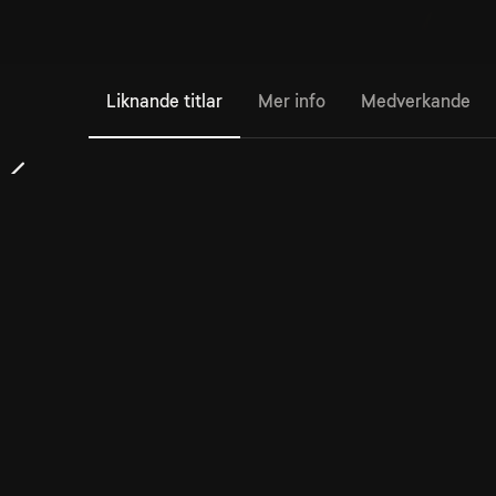
Liknande titlar
Mer info
Medverkande