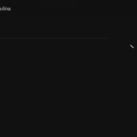
ulina
dservice
ss
takta oss