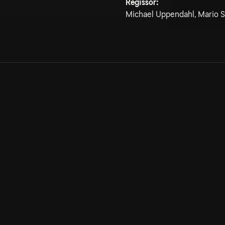
Regissör:
Michael Uppendahl, Mario S
Allmänna villkor
Kun
Integritetspolicy
Pre
Cookiepolicy
Kon