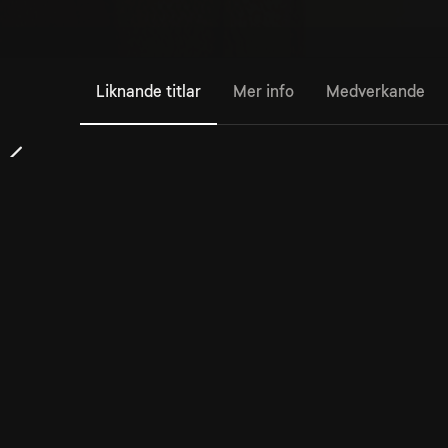
Liknande titlar
Mer info
Medverkande