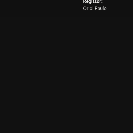
Regissör:
Oriol Paulo
Allmänna villkor
Kun
Integritetspolicy
Pre
Cookiepolicy
Kon