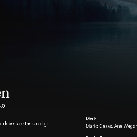
en
8.0
Med:
rdmisstänktas smidigt
Mario Casas, Ana Wagen