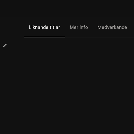
Liknande titlar
Mer info
Medverkande