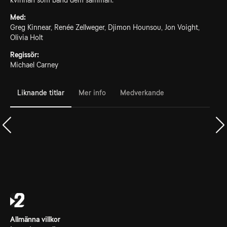
kvinnan som band dem samman.
Med:
Greg Kinnear, Renée Zellweger, Djimon Hounsou, Jon Voight,
Olivia Holt
Regissör:
Michael Carney
Liknande titlar
Mer info
Medverkande
Allmänna villkor