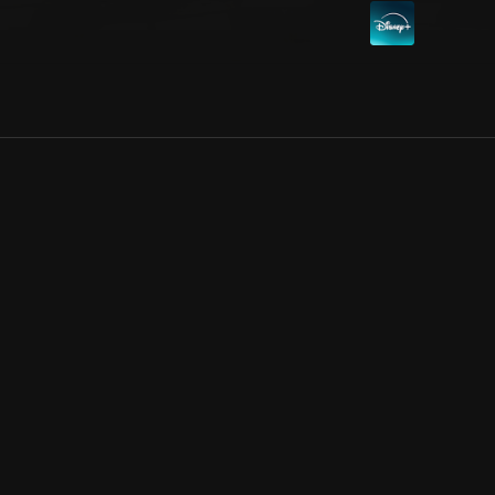
Allmänna villkor
Kun
Integritetspolicy
Pre
Cookiepolicy
Kon