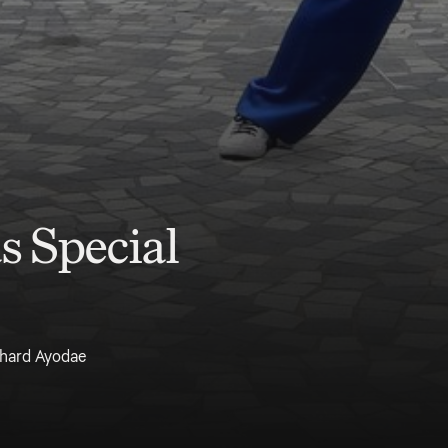
s Special
hard Ayodae