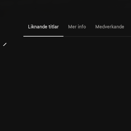
Liknande titlar
Mer info
Medverkande