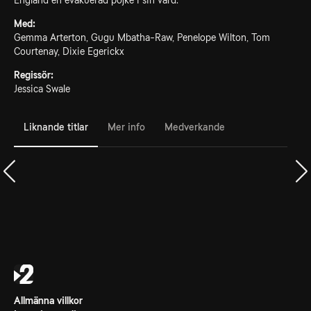
England en evakuerad pojke i sin vård.
Med:
Gemma Arterton, Gugu Mbatha-Raw, Penelope Wilton, Tom
Courtenay, Dixie Egerickx
Regissör:
Jessica Swale
Liknande titlar
Mer info
Medverkande
Allmänna villkor