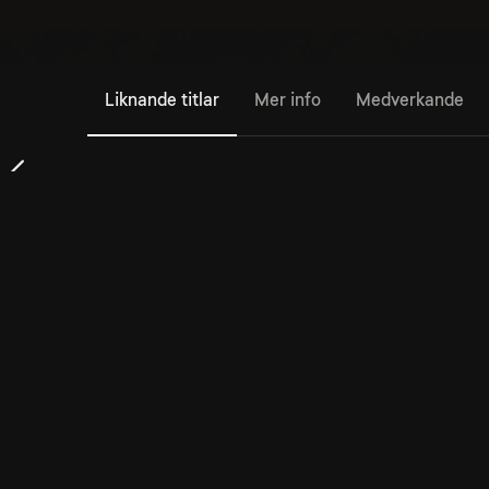
Liknande titlar
Mer info
Medverkande