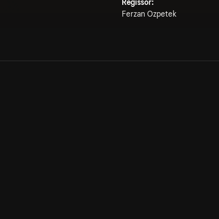
Regissör:
Ferzan Ozpetek
Allmänna villkor
Kun
Integritetspolicy
Pre
Cookiepolicy
Kon