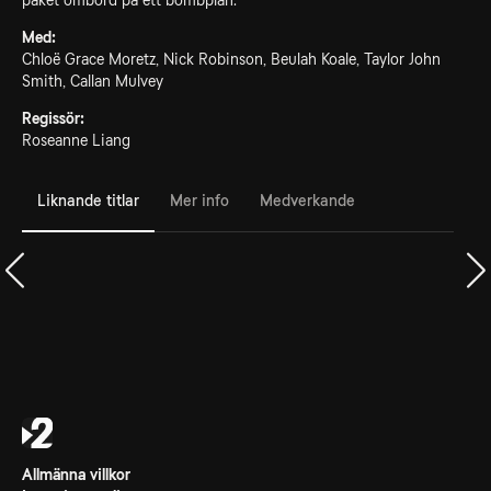
paket ombord på ett bombplan.
Med:
Chloë Grace Moretz, Nick Robinson, Beulah Koale, Taylor John
Smith, Callan Mulvey
Regissör:
Roseanne Liang
Liknande titlar
Mer info
Medverkande
Allmänna villkor