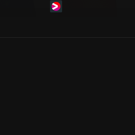
Allmänna villkor
Kun
Integritetspolicy
Pre
Cookiepolicy
Kon