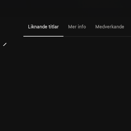
Liknande titlar
Mer info
Medverkande