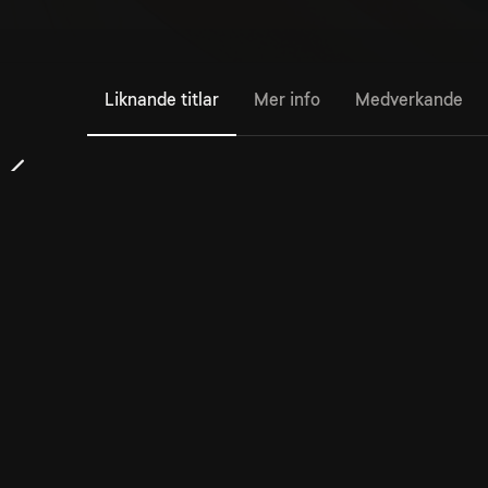
Liknande titlar
Mer info
Medverkande