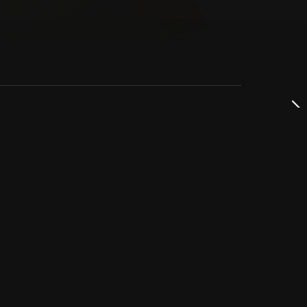
dservice
ss
takta oss