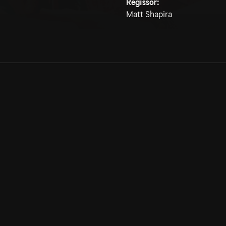
Regissör:
Matt Shapira
Allmänna villkor
Kun
Integritetspolicy
Pre
Cookiepolicy
Kon