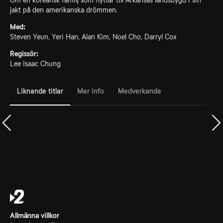
Om en koreansk familj som flyttar till Arkansas landsbygd i sin
jakt på den amerikanska drömmen.
Med:
Steven Yeun, Yeri Han, Alan Kim, Noel Cho, Darryl Cox
Regissör:
Lee Isaac Chung
Liknande titlar
Mer info
Medverkande
Allmänna villkor