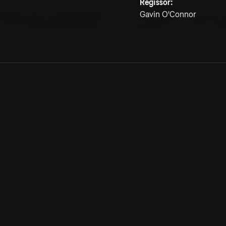
Regissör:
Gavin O'Connor
Allmänna villkor
Kun
Integritetspolicy
Pre
Cookiepolicy
Kon