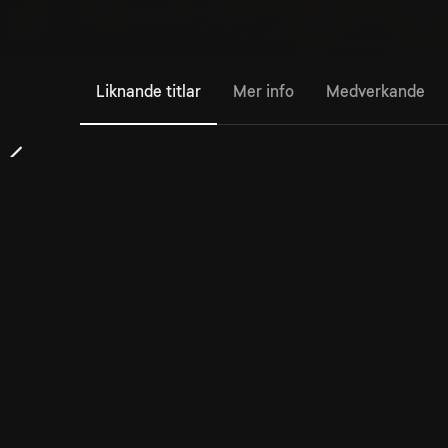
Liknande titlar
Mer info
Medverkande