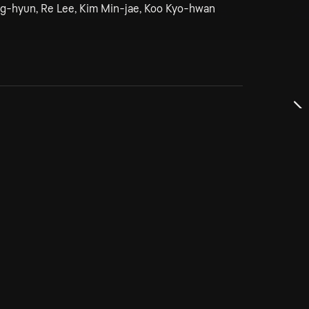
g-hyun, Re Lee, Kim Min-jae, Koo Kyo-hwan
dservice
ss
takta oss