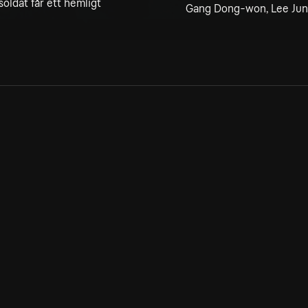
oldat får ett hemligt
Gang Dong-won, Lee Jun
Allmänna villkor
Kun
Integritetspolicy
Pre
Cookiepolicy
Kon