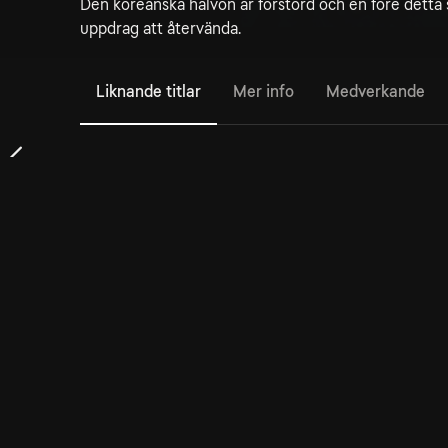
Den koreanska halvön är förstörd och en före detta s
uppdrag att återvända.
Liknande titlar
Mer info
Medverkande