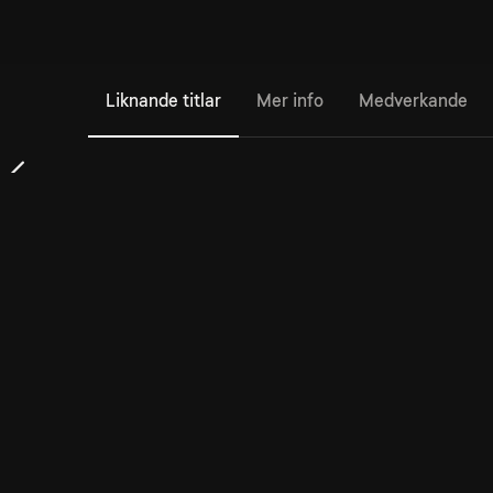
Liknande titlar
Mer info
Medverkande