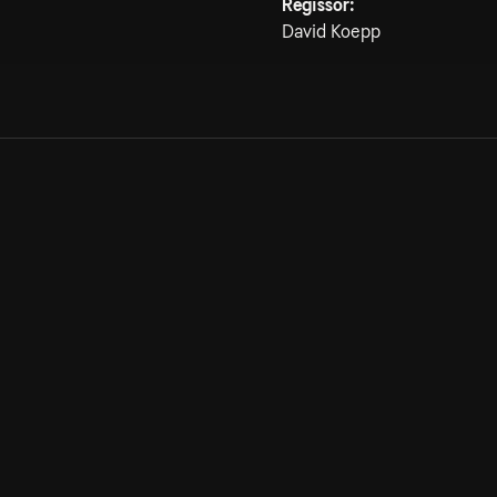
Regissör:
David Koepp
Allmänna villkor
Kun
Integritetspolicy
Pre
Cookiepolicy
Kon