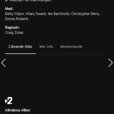
är villebråd i en människojakt.
Med:
Betty Gilpin, Hilary Swank, Ike Barinholtz, Christopher Berry,
Emma Roberts
Regissör:
Craig Zobel
Liknande titlar
Mer info
Medverkande
Allmänna villkor