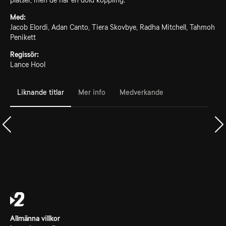
platser, men de har en dold koppling.
Med:
Jacob Elordi, Adan Canto, Tiera Skovbye, Radha Mitchell, Tahmoh
Penikett
Regissör:
Lance Hool
Liknande titlar
Mer info
Medverkande
Allmänna villkor