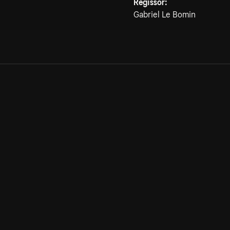
Regissör:
Gabriel Le Bomin
Allmänna villkor
Kun
Integritetspolicy
Pre
Cookiepolicy
Kon