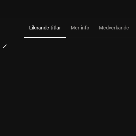
Liknande titlar
Mer info
Medverkande