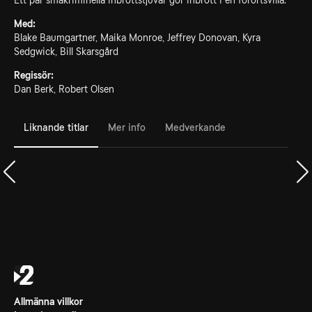
Ett par småkriminella inbrottstjuvar gör inbrott i en förortsvilla.
Med:
Blake Baumgartner, Maika Monroe, Jeffrey Donovan, Kyra
Sedgwick, Bill Skarsgård
Regissör:
Dan Berk, Robert Olsen
Liknande titlar
Mer info
Medverkande
Allmänna villkor