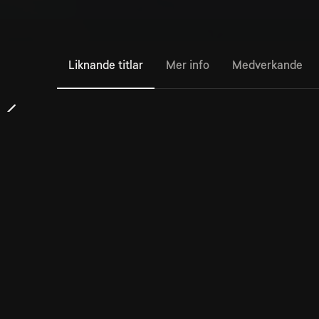
Liknande titlar
Mer info
Medverkande