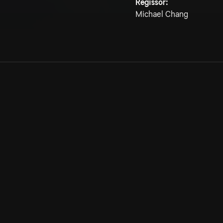
Regissör:
Michael Chang
Allmänna villkor
Kun
Integritetspolicy
Pre
Cookiepolicy
Kon