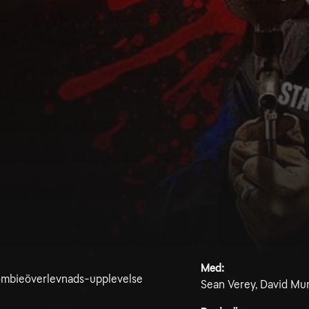
Med:
zombieöverlevnads-upplevelse
Sean Verey, David Mum