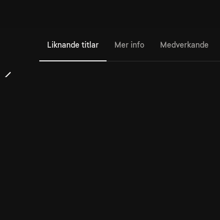
Liknande titlar
Mer info
Medverkande