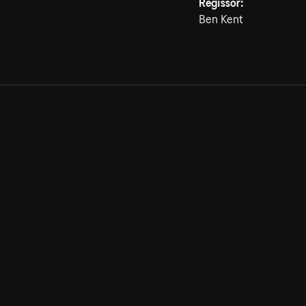
Regissör:
Ben Kent
Allmänna villkor
Kun
Integritetspolicy
Pre
Cookiepolicy
Kon