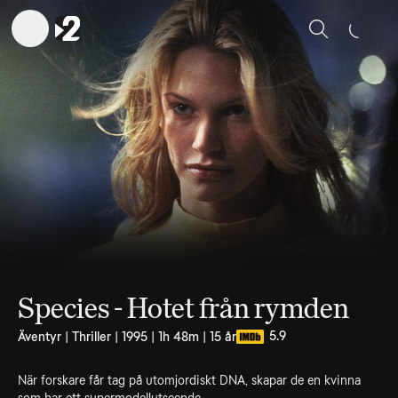
Sök
Species - Hotet från rymden
5.9
Äventyr | Thriller | 1995 | 1h 48m | 15 år
När forskare får tag på utomjordiskt DNA, skapar de en kvinna