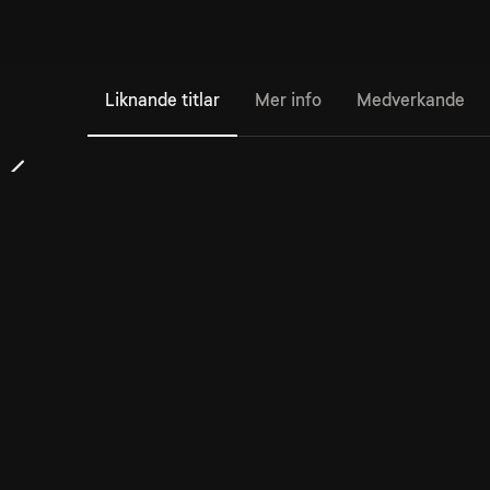
Liknande titlar
Mer info
Medverkande