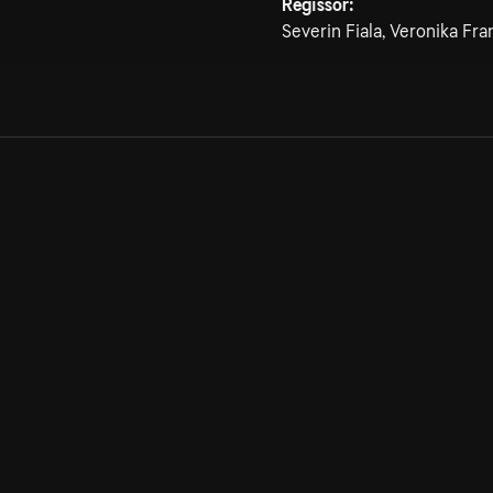
Regissör:
Severin Fiala, Veronika Fra
Allmänna villkor
Kun
Integritetspolicy
Pre
Cookiepolicy
Kon